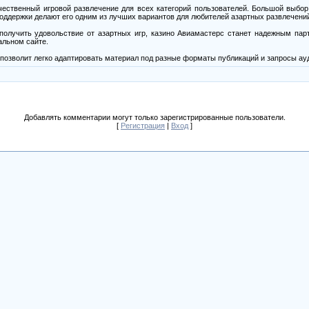
чественный игровой развлечение для всех категорий пользователей. Большой выбо
оддержки делают его одним из лучших вариантов для любителей азартных развлечений
получить удовольствие от азартных игр, казино Авиамастерс станет надежным пар
альном сайте.
позволит легко адаптировать материал под разные форматы публикаций и запросы ау
Добавлять комментарии могут только зарегистрированные пользователи.
[
Регистрация
|
Вход
]