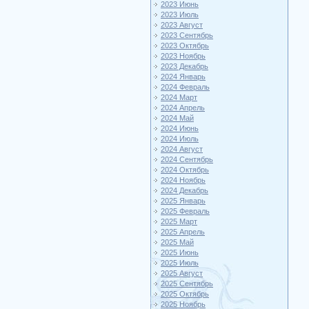
2023 Июнь
2023 Июль
2023 Август
2023 Сентябрь
2023 Октябрь
2023 Ноябрь
2023 Декабрь
2024 Январь
2024 Февраль
2024 Март
2024 Апрель
2024 Май
2024 Июнь
2024 Июль
2024 Август
2024 Сентябрь
2024 Октябрь
2024 Ноябрь
2024 Декабрь
2025 Январь
2025 Февраль
2025 Март
2025 Апрель
2025 Май
2025 Июнь
2025 Июль
2025 Август
2025 Сентябрь
2025 Октябрь
2025 Ноябрь