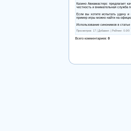
Казино Авиамастерс предлагает ка
честность и внимательная служба п
Если вы хотите испытать удачу и 
пример игры можно найти на офици
Использование синонимов в статье 
Просмотров
: 17 |
Добавил
:
|
Рейтинг
:
0.0
/
0
Всего комментариев
:
0