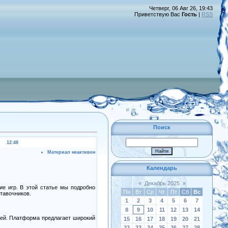
Четверг, 06 Авг 26, 19:43
Приветствую Вас
Гость
|
RSS
Поиск
12:48
Материал неактивен
Календарь
«
Декабрь 2025
»
ие игр. В этой статье мы подробно
Пн
Вт
Ср
Чт
Пт
Сб
Вс
тавочников.
1
2
3
4
5
6
7
8
9
10
11
12
13
14
лей. Платформа предлагает широкий
15
16
17
18
19
20
21
22
23
24
25
26
27
28