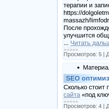
терапии и запи
https://dolgolet
massazh/limfod
После прохожд
улучшится обще
...
Читать даль
Просмотров:
5
|
Д
Материа
SEO оптимиз
Сколько стоит
сайта
«под клю
Просмотров:
4
|
Д