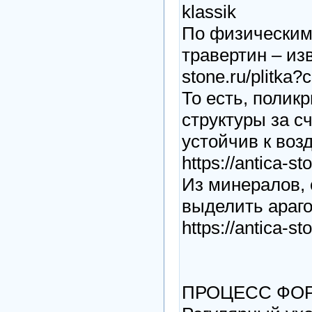
klassik
По физическим 
травертин – изв
stone.ru/plitka?
То есть, полик
структуры за с
устойчив к во
https://antica-st
Из минералов, 
выделить араг
https://antica-s
ПРОЦЕСС ФО