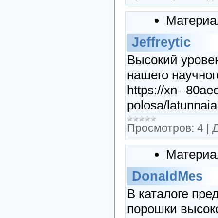
Материа
Jeffreytic
Высокий уровен
нашего научног
https://xn--80ae
polosa/latunnai
Просмотров:
4
|
Д
Материа
DonaldMes
В каталоге пр
порошки высок