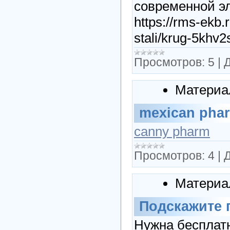
современной эл
https://rms-ekb.
stali/krug-5khv2
Просмотров:
5
|
Д
Материа
mexican pha
canny pharm
Просмотров:
4
|
Д
Материа
Подскажите 
Нужна бесплат