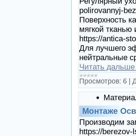
Регулярный уход 
polirovannyj-be
Поверхность ка
мягкой тканью 
https://antica-st
Для лучшего э
нейтральные ср
Читать дальше
Просмотров:
6
|
Д
Материа
Монтаже Ос
Производим за
https://berezov-l