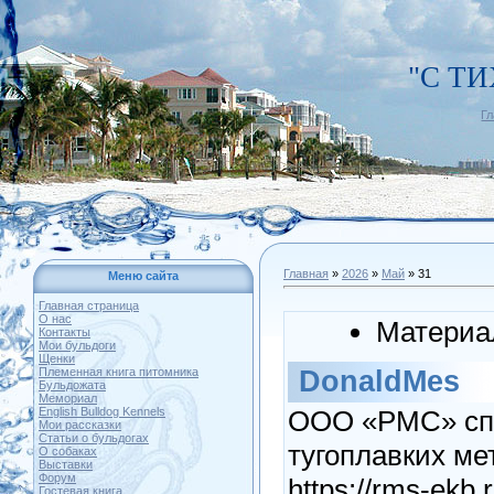
"С Т
Г
Главная
»
2026
»
Май
»
31
Меню сайта
Главная страница
О нас
Материа
Контакты
Мои бульдоги
Щенки
DonaldMes
Племенная книга питомника
Бульдожата
Мемориал
ООО «РМС» спе
English Bulldog Kennels
Мои рассказки
Статьи о бульдогах
тугоплавких ме
О собаках
Выставки
Форум
https://rms-ekb.
Гостевая книга