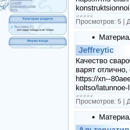
Ссылки
konstruktsionno
Кормление собак
Фото
Категории раздела
Просмотров:
5
|
Д
Выставки
[11]
все наши победы и не только
Материа
Форма входа
Jeffreytic
Качество сваро
варят отлично,
https://xn--80ae
koltso/latunnoe-
Просмотров:
5
|
Д
Материа
Альтернатив