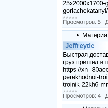
25x2000x1700-go
goriachekatanyi/
Просмотров:
5
|
Д
Материа
Jeffreytic
Быстрая достав
груз пришел в 
https://xn--80ae
perekhodnoi-tro
troinik-22kh6-m
Просмотров:
4
|
Д