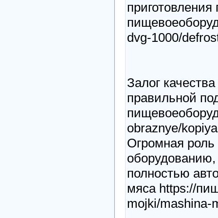
приготовления 
пищевоеоборудо
dvg-1000/defros
Залог качества
правильной подг
пищевоеоборудо
obraznye/kopiy
Огромная роль
оборудованию, 
полностью авто
мяса https://п
mojki/mashina-