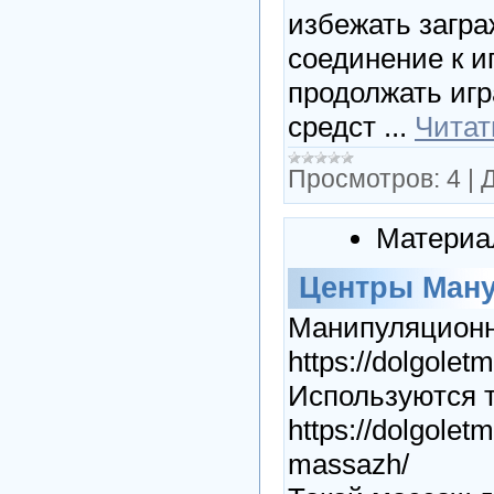
избежать загр
соединение к и
продолжать игр
средст
...
Читат
Просмотров:
4
|
Д
Материа
Центры Ману
Манипуляционн
https://dolgolet
Используются 
https://dolgole
massazh/