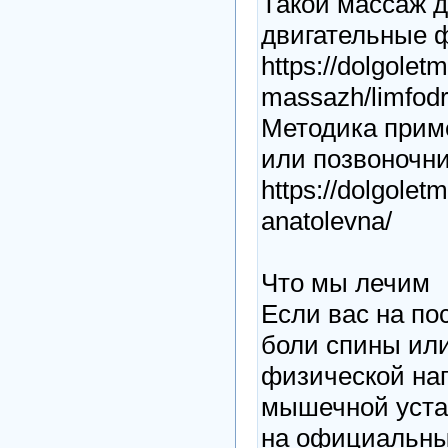
Такой массаж 
двигательные 
https://dolgolet
massazh/limfodr
Методика прим
или позвоночн
https://dolgolet
anatolevna/
Что мы лечим
Если вас на по
боли спины ил
физической наг
мышечной уста
на официальны