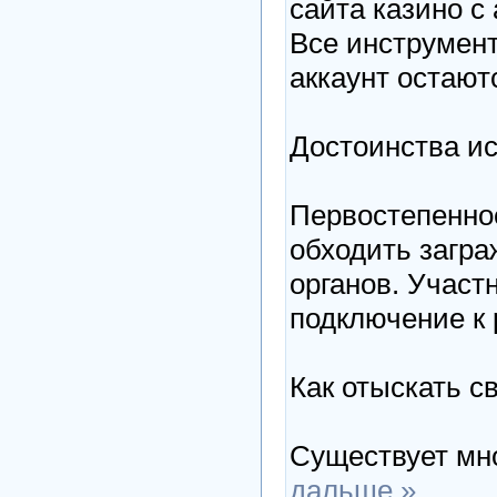
сайта казино с
Все инструмен
аккаунт остают
Достоинства и
Первостепенное
обходить загра
органов. Участ
подключение к 
Как отыскать с
Существует мн
дальше »