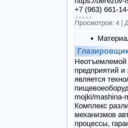
https://berezov-l
+7 (963) 661-14-
Просмотров:
4
|
Д
Материа
Глазировщи
Неотъемлемой 
предприятий и
является технол
пищевоеоборудо
mojki/mashina-
Комплекс разли
механизмов ав
процессы, гара