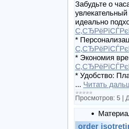
Забудьте о час
увлекательный 
идеально подх
С‚СЂРёРїСЃРє
* Персонализац
С‚СЂРёРїСЃРє
* Экономия вр
С‚СЂРёРїСЃР
* Удобство: Пла
...
Читать даль
Просмотров:
5
|
Д
Материа
order isotret