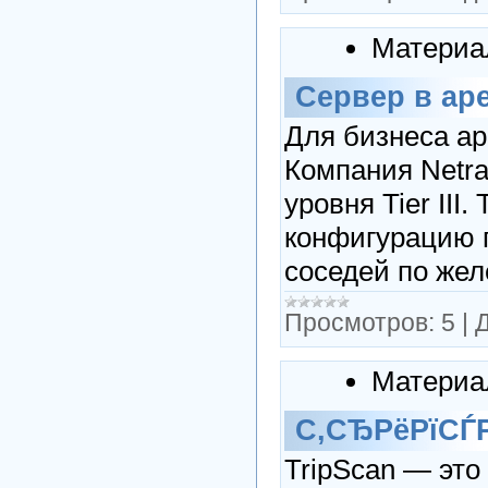
Материа
Cервер в ар
Для бизнеса ар
Компания Netra
уровня Tier III
конфигурацию п
соседей по жел
Просмотров:
5
|
Д
Материа
С‚СЂРёРїСЃ
TripScan — это