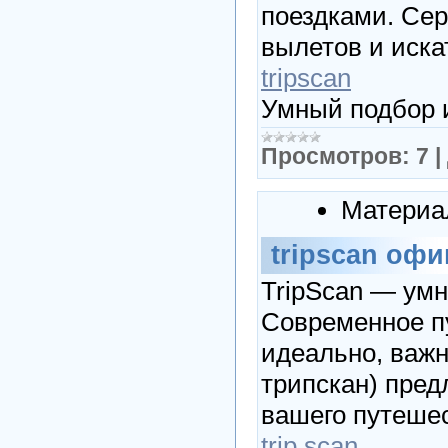
поездками. Сер
вылетов и искат
tripscan
Умный подбор 
Просмотров:
7
|
Материа
tripscan оф
TripScan — умн
Современное пу
идеально, важн
трипскан) пред
вашего путеше
trip scan