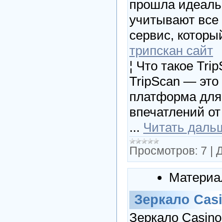
прошла идеальн
учитывают все 
сервис, которы
трипскан сайт
¦ Что такое Tri
TripScan — это
платформа для 
впечатлений от
...
Читать даль
Просмотров:
7
|
Д
Материа
Зеркало Cas
Зеркало Casino