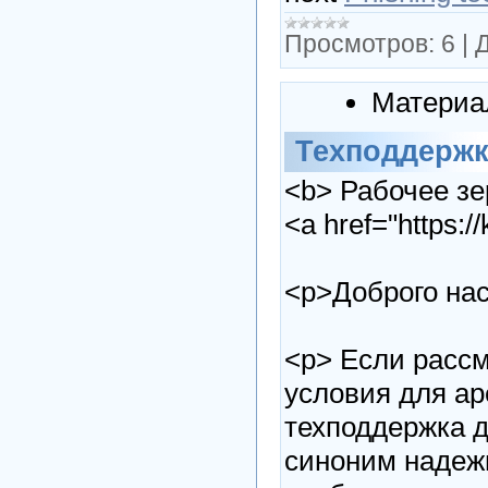
Просмотров:
6
|
Д
Материа
Техподдержк
<b> Рабочее зе
<a href="https:
<p>Доброго на
<p> Если рассм
условия для ар
техподдержка д
синоним надежн