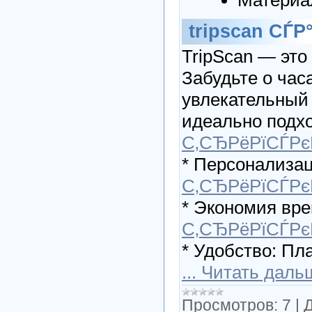
Материа
tripscan СЃ
TripScan — это
Забудьте о час
увлекательный 
идеально подх
С‚СЂРёРїСЃРє
* Персонализац
С‚СЂРёРїСЃРє
* Экономия вр
С‚СЂРёРїСЃРє
* Удобство: Пла
...
Читать даль
Просмотров:
7
|
Д