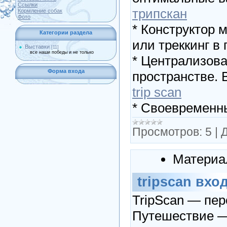
Ссылки
трипскан
Кормление собак
Фото
* Конструктор 
Категории раздела
или треккинг в
Выставки
[11]
все наши победы и не только
* Централизова
Форма входа
пространстве. В
trip scan
* Своевременны
Просмотров:
5
|
Д
Материа
tripscan вхо
TripScan — пе
Путешествие — 