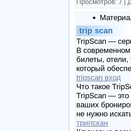
Просмотров:
7
|
Д
Материа
trip scan
TripScan — сер
В современном 
билеты, отели,
который обеспе
tripscan вход
Что такое Trip
TripScan — эт
ваших брониров
не нужно искат
трипскан