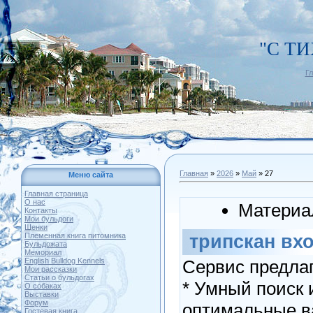
"С Т
Г
Главная
»
2026
»
Май
»
27
Меню сайта
Главная страница
О нас
Материа
Контакты
Мои бульдоги
Щенки
трипскан вх
Племенная книга питомника
Бульдожата
Мемориал
Сервис предлаг
English Bulldog Kennels
Мои рассказки
Статьи о бульдогах
* Умный поиск 
О собаках
Выставки
Форум
оптимальные ва
Гостевая книга