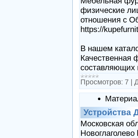
Мебельная фур
физические лиц
отношения с Об
https://kupefurni
В нашем каталог
Качественная ф
составляющих и
Просмотров:
7
|
Д
Материа
Устройства 
Московская обла
Новоглаголево ht