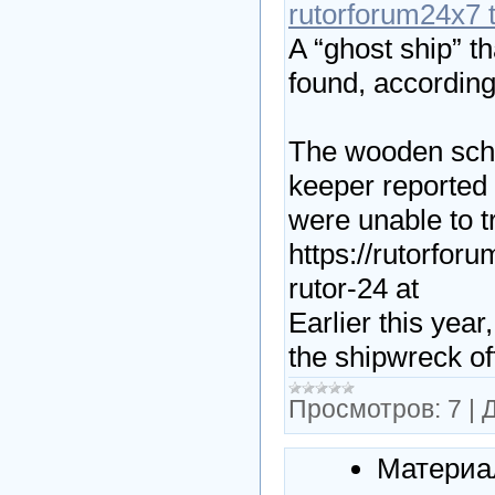
rutorforum24x7 
A “ghost ship” t
found, accordin
The wooden schoo
keeper reported 
were unable to t
https://rutorfor
rutor-24 at
Earlier this yea
the shipwreck of
Просмотров:
7
|
Д
Материа