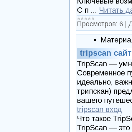
Ключевые возм
С п
...
Читать д
Просмотров:
6
|
Д
Материа
tripscan сайт
TripScan — умн
Современное пу
идеально, важн
трипскан) пред
вашего путеше
tripscan вход
Что такое Trip
TripScan — эт