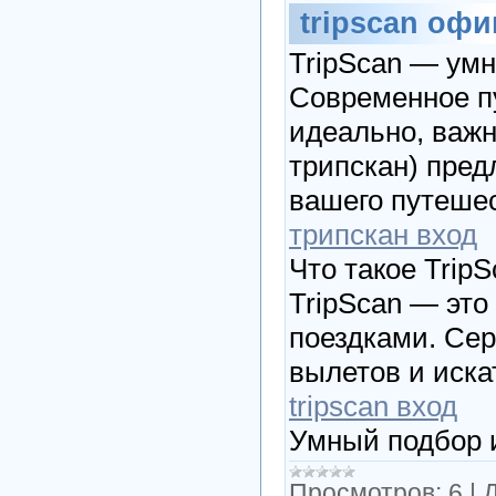
tripscan оф
TripScan — умн
Современное пу
идеально, важн
трипскан) пред
вашего путеше
трипскан вход
Что такое Trip
TripScan — эт
поездками. Сер
вылетов и искат
tripscan вход
Умный подбор 
Просмотров:
6
|
Д