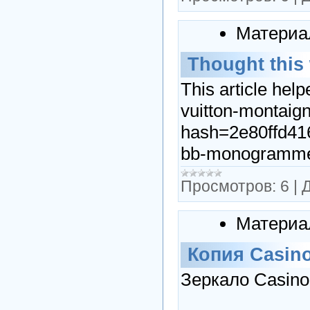
Материа
Thought this
This article hel
vuitton-montai
hash=2e80ffd416
bb-monogramme
Просмотров:
6
|
Д
Материа
Копия Casin
Зеркало Casino