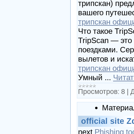
трипскан) пред
вашего путеше
трипскан офиц
Что такое Trip
TripScan — эт
поездками. Сер
вылетов и искат
трипскан офиц
Умный
...
Читат
Просмотров:
8
|
Д
Материа
official site Z
next
Phishing to