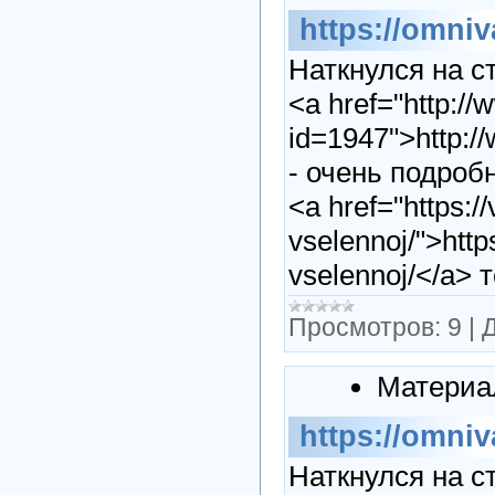
https://omniv
Наткнулся на с
<a href="http:/
id=1947">http:
- очень подроб
<a href="https:/
vselennoj/">http
vselennoj/</a>
Просмотров:
9
|
Д
Материа
https://omniv
Наткнулся на с