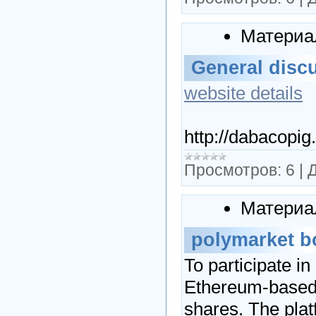
Материа
General disc
website details
http://dabacopi
Просмотров:
6
|
Д
Материа
polymarket b
To participate i
Ethereum-based 
shares. The plat