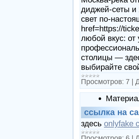
диджей-сеты и 
свет по-насто
href=https://tic
любой вкус: от
профессиональ
столицы — здес
выбирайте сво
Просмотров:
7
|
Д
Материа
ссылка на са
здесь
onlyfake
Просмотров:
6
|
Д