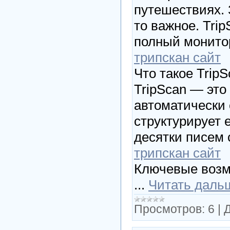
путешествиях. 
то важное. Tri
полный монитор
трипскан сайт
Что такое Trip
TripScan — эт
автоматически 
структурирует 
десятки писем 
трипскан сайт
Ключевые возм
...
Читать даль
Просмотров:
6
|
Д