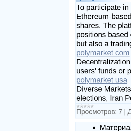
To participate i
Ethereum-based 
shares. The plat
positions based
but also a tradi
polymarket com
Decentralization
users' funds or p
polymarket usa
Diverse Markets:
elections, Iran 
Просмотров:
7
|
Д
Материа