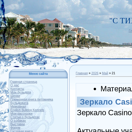
"С Т
Г
Главная
»
2026
»
Май
»
21
Меню сайта
Главная страница
О нас
Материа
Контакты
Мои бульдоги
Щенки
Зеркало Cas
Племенная книга питомника
Бульдожата
Мемориал
Зеркало Casino
English Bulldog Kennels
Мои рассказки
Статьи о бульдогах
О собаках
Выставки
Форум
Актуальные уча
Гостевая книга