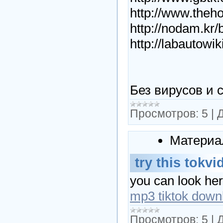
http://www.theh
http://nodam.kr
http://labautowi
Без вирусов и 
Просмотров:
5
|
Д
Материа
try this tok
you can look he
mp3 tiktok down
Просмотров:
5
|
Д