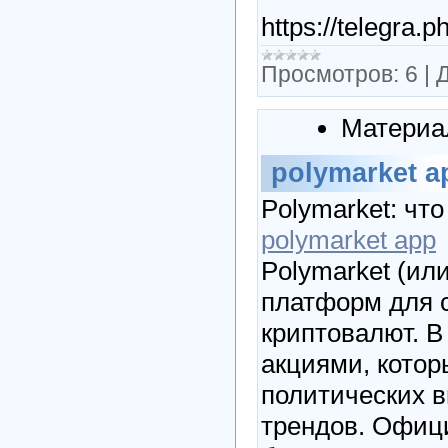
https://telegra.
Просмотров:
6
|
Д
Материа
polymarket a
Polymarket: чт
polymarket app
Polymarket (ил
платформ для с
криптовалют. В
акциями, котор
политических в
трендов. Офици