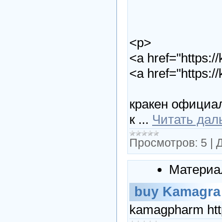
<p>
<a href="https:
<a href="https:
кракен официа
к
...
Читать дал
Просмотров:
5
|
Д
Материа
buy Kamagra 
kamagpharm htt