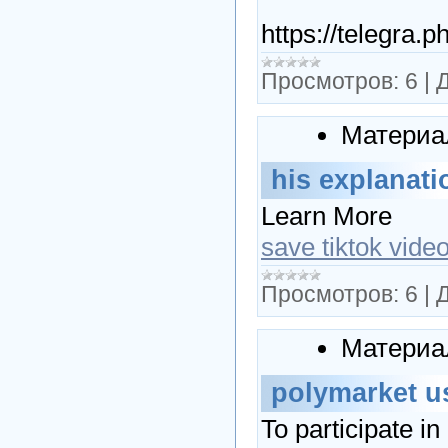
https://telegra
Просмотров:
6
|
Д
Материа
his explanat
Learn More
save tiktok vide
Просмотров:
6
|
Д
Материа
polymarket u
To participate i