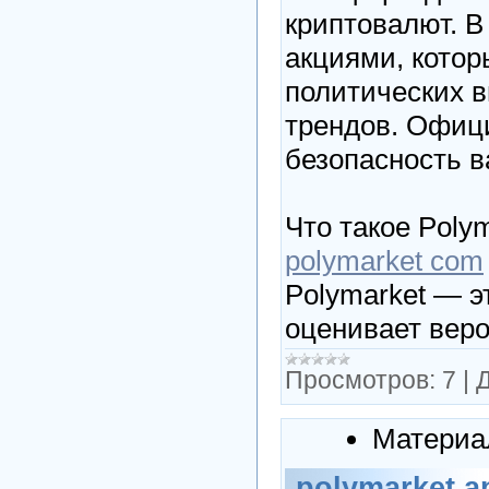
криптовалют. В
акциями, котор
политических в
трендов. Офици
безопасность в
Что такое Poly
polymarket com
Polymarket — эт
оценивает веро
Просмотров:
7
|
Д
Материа
polymarket a