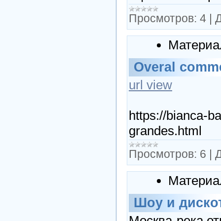
Просмотров:
4
|
Д
Материа
Overal comm
url view
https://bianca-b
grandes.html
Просмотров:
6
|
Д
Материа
Шоу и диско
Москва-река от