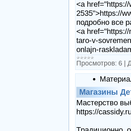
<a href="https:/
2535">https://w
подробно все р
<a href="https:/
taro-v-sovremenn
onlajn-rasklad
Просмотров:
6
|
Д
Материа
Магазины Де
Мастерство вы
https://cassidy
Традиционно, о