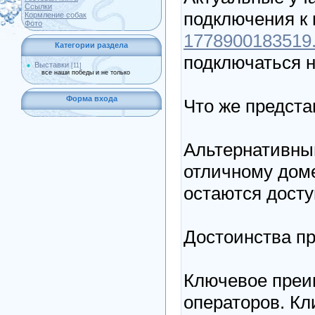
Ссылки
подключения к
Кормление собак
Фото
1778900183519.c
Категории раздела
подключаться н
Выставки
[11]
все наши победы и не только
Форма входа
Что же предста
Альтернативный
отличному доме
остаются дост
Достоинства п
Ключевое преи
операторов. Кл