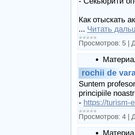
- Секьюрити о
Как отыскать а
...
Читать даль
Просмотров:
5
|
Д
Материа
rochii de var
Suntem profesoni
principiile noast
-
https://turism-
Просмотров:
4
|
Д
Материа