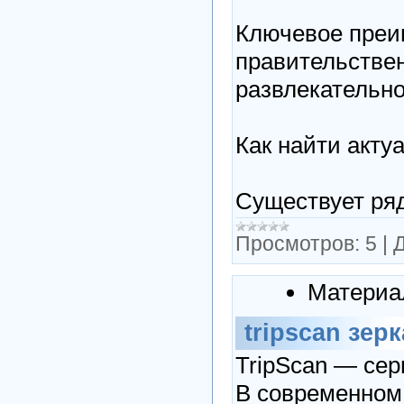
Ключевое преи
правительствен
развлекательно
Как найти акту
Существует ря
Просмотров:
5
|
Д
Материа
tripscan зер
TripScan — сер
В современном 