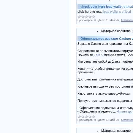
check over here leap wallet githu
click here to read
leap wallet x official
Просмотров:
6
|
Дата:
11 Май 26
|
Коммента
Материал неактивен
Официальное зеркало Casino: 
Зеркало Casino и авторизация на К
Современные пользователи виртуал
трудности
casino
предоставляет осо
Что означает собой дубликат казино
Копия — это абсолютная копия офиц
прежними.
Достоинства применения альтернат
Ключевое выгода — это постоянный 
Как отыскать актуальное дубликат
Присутствует множество надежных
- Оформление подписки на легальн
- Обращение в отдел о
...
Читать да
Просмотров:
6
|
Дата:
11 Май 26
|
Коммента
Материал неактивен