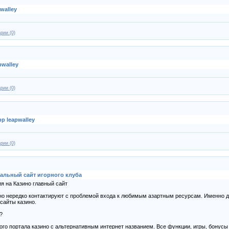
pwalley
рии (0)
apwalley
рии (0)
pp leapwalley
рии (0)
иальный сайт игорного клуба
я на Казино главный сайт
о нередко контактируют с проблемой входа к любимым азартным ресурсам. Именно д
сайты казино.
?
ного портала казино с альтернативным интернет названием. Все функции, игры, бонус