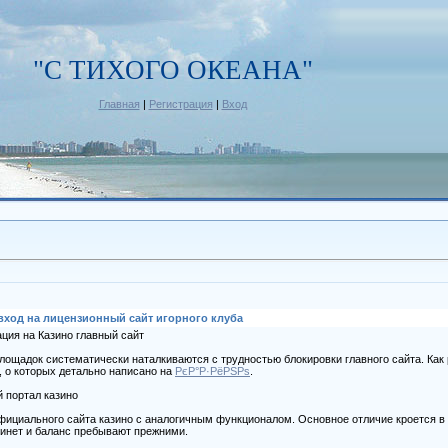
"С ТИХОГО ОКЕАНА"
Главная
|
Регистрация
|
Вход
вход на лицензионный сайт игорного клуба
ация на Казино главный сайт
ощадок систематически наталкиваются с трудностью блокировки главного сайта. Как 
 о которых детально написано на
РєР°Р·РёРЅРѕ
.
 портал казино
официального сайта казино с аналогичным функционалом. Основное отличие кроется 
бинет и баланс пребывают прежними.