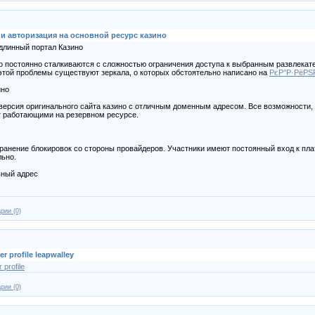
и авторизация на основной ресурс казино
одлинный портал Казино
о постоянно сталкиваются с сложностью ограничения доступа к выбранным развлека
этой проблемы существуют зеркала, о которых обстоятельно написано на
РєР°Р·РёРЅ
ино
версия оригинального сайта казино с отличным доменным адресом. Все возможности, 
 работающими на резервном ресурсе.
анение блокировок со стороны провайдеров. Участники имеют постоянный вход к пла
ьно.
вный адрес
рии (0)
er profile leapwalley
r profile
рии (0)