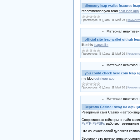
directory leap wallet features lea
recommended you read
coin leap app
Просмотров:
6
|
Дата:
11 Май 26
|
Коммента
Материал неактивен
official site leap wallet github le
like this
leapwallet
Просмотров:
5
|
Дата:
11 Май 26
|
Коммента
Материал неактивен
you could check here coin leap a
my blog
coin leap app
Просмотров:
6
|
Дата:
11 Май 26
|
Коммента
Материал неактивен
Зеркало Casino: вход на офиц
Резервный сайт Casino и авторизаци
Современные геймеры онлайн-казин
РєР°Р·РёРЅРѕ
работают резервные 
Что означает собой дубликат казино
Зеркало - это полная версия основ