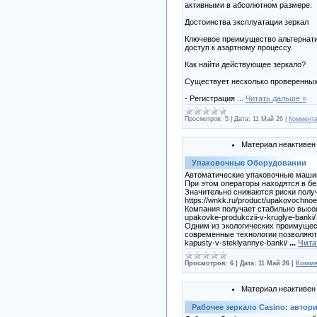
активными в абсолютном размере.
Достоинства эксплуатации зеркал
Ключевое преимущество альтернати
доступ к азартному процессу.
Как найти действующее зеркало?
Существует несколько проверенных
- Регистрация
...
Читать дальше »
Просмотров:
5
|
Дата:
11 Май 26
|
Коммента
Материал неактивен
Упаковочные Оборудовании
Автоматические упаковочные машины 
При этом операторы находятся в безо
Значительно снижаются риски полу
https://wnkk.ru/product/upakovochnoe
Компания получает стабильно высоко
upakovke-produkczii-v-kruglye-banki/
Одним из экологических преимущест
современные технологии позволяют пе
kapusty-v-steklyannye-banki/
...
Чита
Просмотров:
6
|
Дата:
11 Май 26
|
Комме
Материал неактивен
Рабочее зеркало Casino: автор